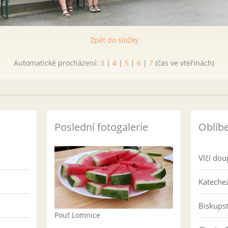
Zpět do složky
Automatické procházení:
3
|
4
|
5
|
6
|
7
(čas ve vteřinách)
Poslední fotogalerie
Oblíb
Vlčí dou
Katechez
Biskups
Pouť Lomnice