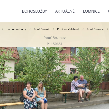
BOHOSLUŽBY
AKTUÁLNĚ
LOMNICE
Lomnické hody
Pouť Brusná
Pouť na Velehrad
Pouť Brumov
Pouť Brumov
P1150681