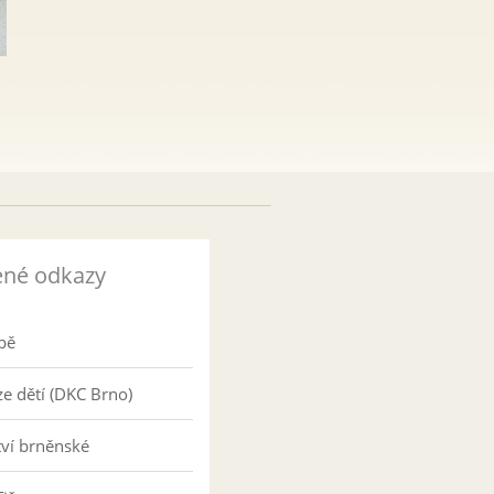
ené odkazy
pě
e dětí (DKC Brno)
tví brněnské