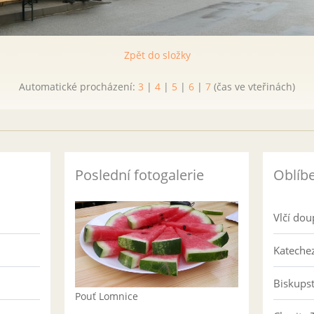
Zpět do složky
Automatické procházení:
3
|
4
|
5
|
6
|
7
(čas ve vteřinách)
Poslední fotogalerie
Oblíb
Vlčí dou
Katechez
Biskups
Pouť Lomnice