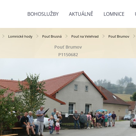
BOHOSLUŽBY
AKTUÁLNĚ
LOMNICE
Lomnické hody
Pouť Brusná
Pouť na Velehrad
Pouť Brumov
Pouť Brumov
P1150682