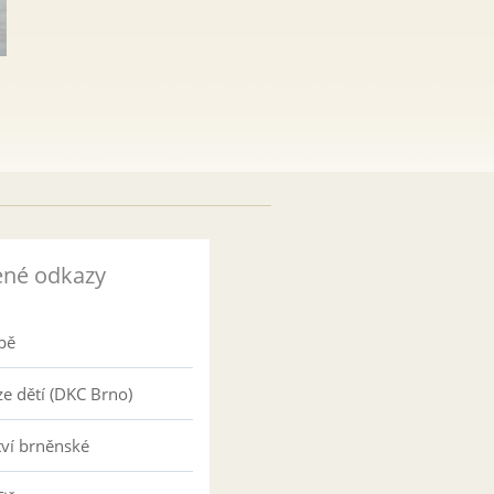
ené odkazy
pě
e dětí (DKC Brno)
tví brněnské