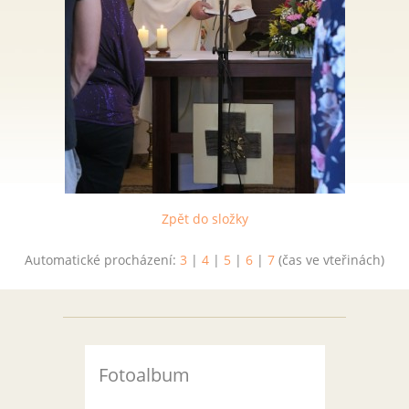
Zpět do složky
Automatické procházení:
3
|
4
|
5
|
6
|
7
(čas ve vteřinách)
Fotoalbum