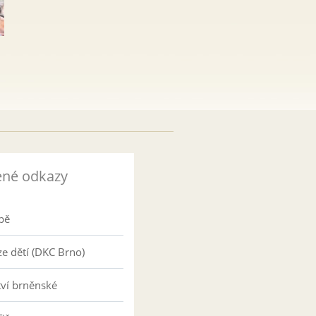
ené odkazy
pě
e dětí (DKC Brno)
tví brněnské