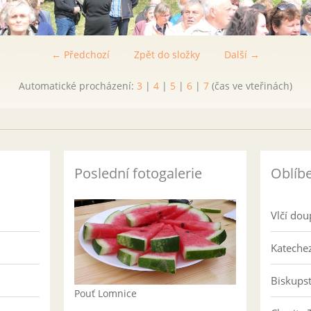
← Předchozí
Zpět do složky
Další →
Automatické procházení:
3
|
4
|
5
|
6
|
7
(čas ve vteřinách)
Poslední fotogalerie
Oblíb
Vlčí dou
Katechez
Biskups
Pouť Lomnice