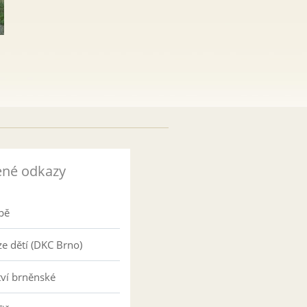
ené odkazy
pě
e dětí (DKC Brno)
tví brněnské