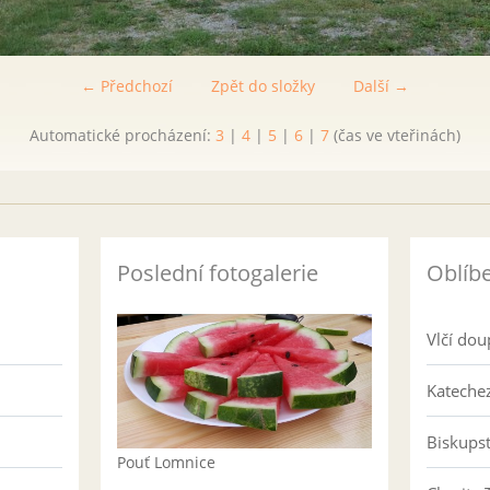
← Předchozí
Zpět do složky
Další →
Automatické procházení:
3
|
4
|
5
|
6
|
7
(čas ve vteřinách)
Poslední fotogalerie
Oblíb
Vlčí dou
Katechez
Biskups
Pouť Lomnice