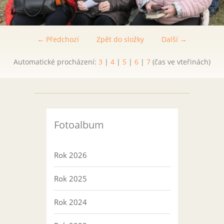
← Předchozí
Zpět do složky
Další →
Automatické procházení:
3
|
4
|
5
|
6
|
7
(čas ve vteřinách)
Fotoalbum
Rok 2026
Rok 2025
Rok 2024