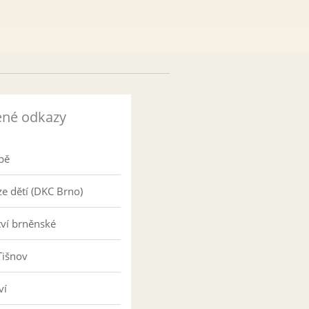
ené odkazy
pě
e dětí (DKC Brno)
tví brněnské
Tišnov
ví