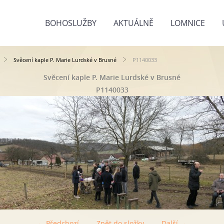
BOHOSLUŽBY
AKTUÁLNĚ
LOMNICE
Svěcení kaple P. Marie Lurdské v Brusné
P1140033
Svěcení kaple P. Marie Lurdské v Brusné
P1140033
← Předchozí
Zpět do složky
Další →