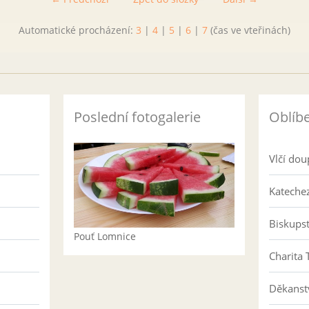
Automatické procházení:
3
|
4
|
5
|
6
|
7
(čas ve vteřinách)
Poslední fotogalerie
Oblíb
Vlčí dou
Katechez
Biskups
Pouť Lomnice
Charita 
Děkanst