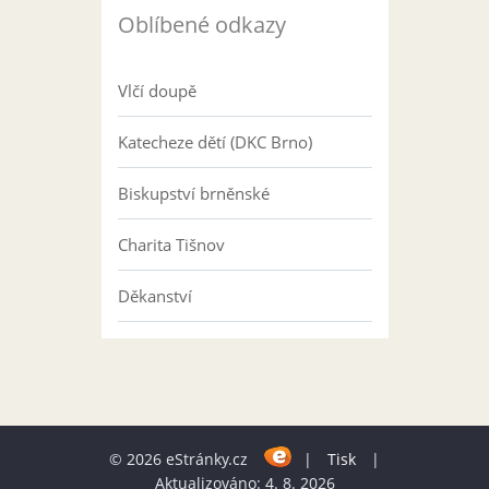
Oblíbené odkazy
Vlčí doupě
Katecheze dětí (DKC Brno)
Biskupství brněnské
Charita Tišnov
Děkanství
© 2026 eStránky.cz
|
Tisk
|
Aktualizováno: 4. 8. 2026