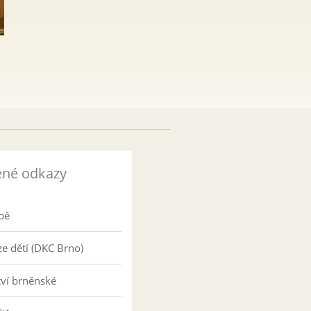
ené odkazy
pě
e dětí (DKC Brno)
tví brněnské