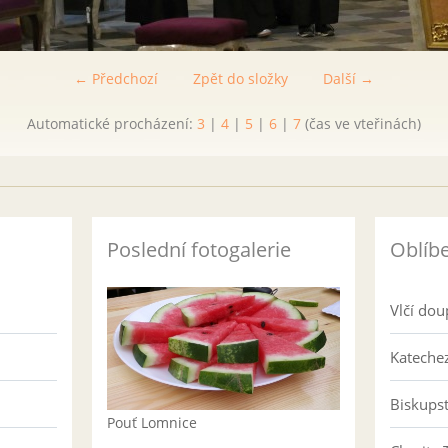
← Předchozí
Zpět do složky
Další →
Automatické procházení:
3
|
4
|
5
|
6
|
7
(čas ve vteřinách)
Poslední fotogalerie
Oblíb
Vlčí dou
Katechez
Biskups
Pouť Lomnice