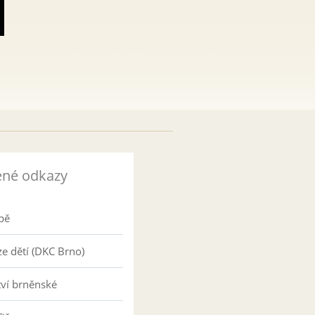
ené odkazy
pě
e dětí (DKC Brno)
tví brněnské