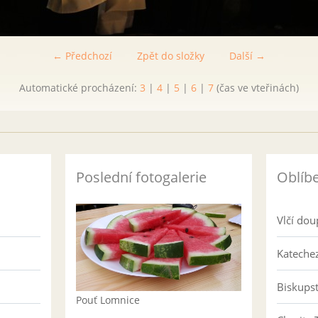
← Předchozí
Zpět do složky
Další →
Automatické procházení:
3
|
4
|
5
|
6
|
7
(čas ve vteřinách)
Poslední fotogalerie
Oblíb
Vlčí dou
Katechez
Biskups
Pouť Lomnice