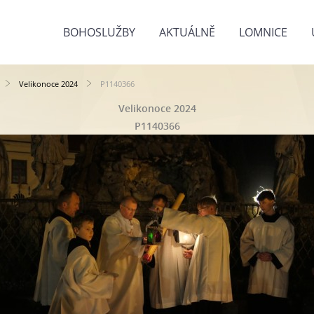
BOHOSLUŽBY
AKTUÁLNĚ
LOMNICE
Velikonoce 2024
P1140366
Velikonoce 2024
P1140366