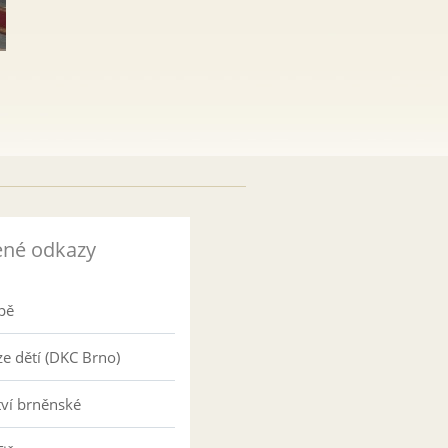
ené odkazy
pě
e dětí (DKC Brno)
tví brněnské