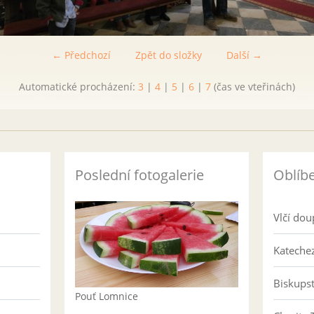
← Předchozí
Zpět do složky
Další →
Automatické procházení:
3
|
4
|
5
|
6
|
7
(čas ve vteřinách)
Poslední fotogalerie
Oblíb
Vlčí dou
Katechez
Biskups
Pouť Lomnice