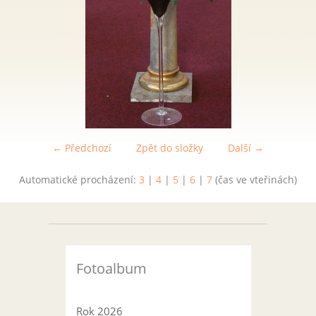
← Předchozí
Zpět do složky
Další →
Automatické procházení:
3
|
4
|
5
|
6
|
7
(čas ve vteřinách)
Fotoalbum
Rok 2026