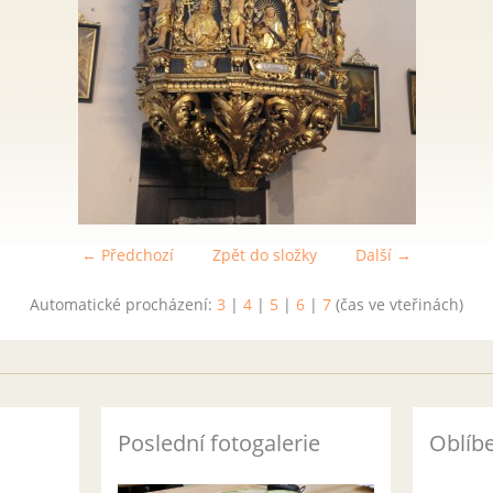
← Předchozí
Zpět do složky
Další →
Automatické procházení:
3
|
4
|
5
|
6
|
7
(čas ve vteřinách)
Poslední fotogalerie
Oblíb