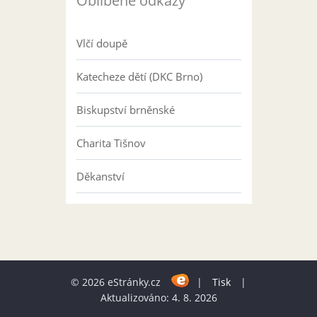
Oblíbené odkazy
Vlčí doupě
Katecheze dětí (DKC Brno)
Biskupství brněnské
Charita Tišnov
Děkanství
© 2026 eStránky.cz
|
Tisk
|
Aktualizováno: 4. 8. 2026