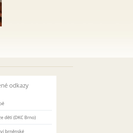
ené odkazy
pě
e dětí (DKC Brno)
tví brněnské