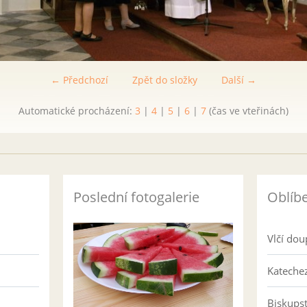
← Předchozí
Zpět do složky
Další →
Automatické procházení:
3
|
4
|
5
|
6
|
7
(čas ve vteřinách)
Poslední fotogalerie
Oblíb
Vlčí dou
Katechez
Biskups