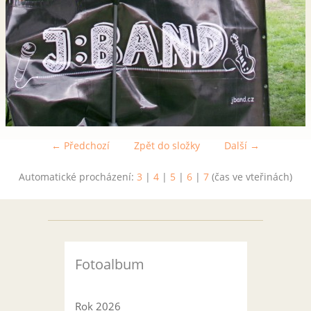
← Předchozí
Zpět do složky
Další →
Automatické procházení:
3
|
4
|
5
|
6
|
7
(čas ve vteřinách)
Fotoalbum
Rok 2026