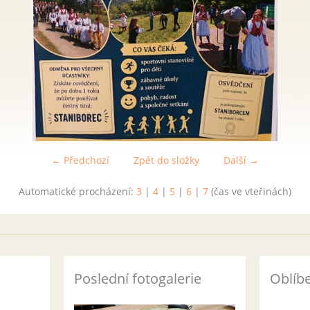
← Předchozí
Zpět do složky
Další →
Automatické procházení:
3
|
4
|
5
|
6
|
7
(čas ve vteřinách)
Poslední fotogalerie
Oblíb