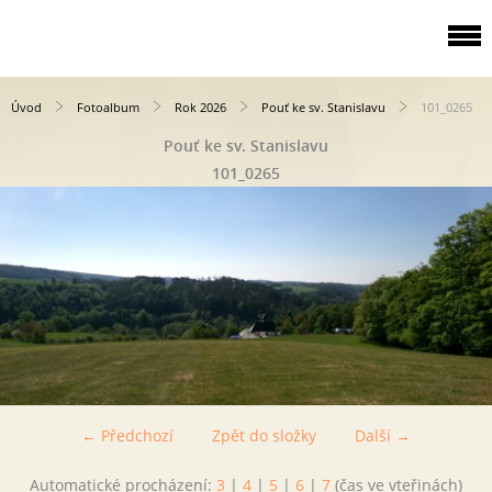
Úvod
Fotoalbum
Rok 2026
Pouť ke sv. Stanislavu
101_0265
Pouť ke sv. Stanislavu
101_0265
← Předchozí
Zpět do složky
Další →
Automatické procházení:
3
|
4
|
5
|
6
|
7
(čas ve vteřinách)