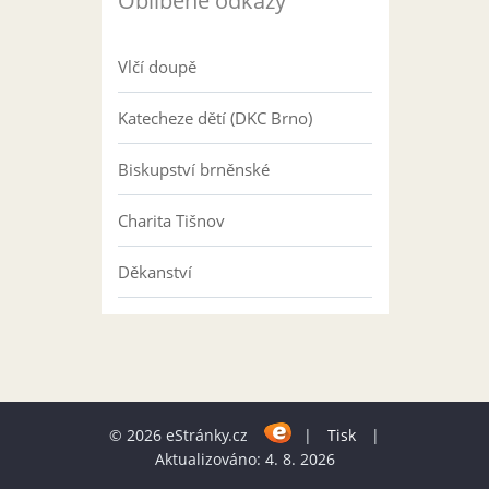
Oblíbené odkazy
Vlčí doupě
Katecheze dětí (DKC Brno)
Biskupství brněnské
Charita Tišnov
Děkanství
© 2026 eStránky.cz
|
Tisk
|
Aktualizováno: 4. 8. 2026