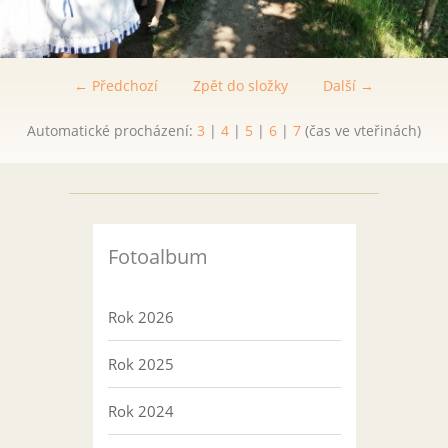
← Předchozí
Zpět do složky
Další →
Automatické procházení:
3
|
4
|
5
|
6
|
7
(čas ve vteřinách)
Fotoalbum
Rok 2026
Rok 2025
Rok 2024