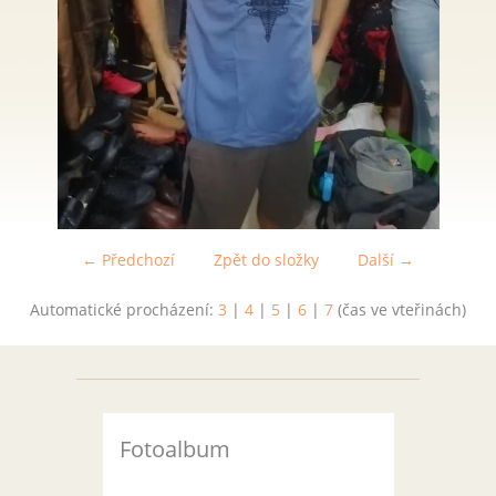
← Předchozí
Zpět do složky
Další →
Automatické procházení:
3
|
4
|
5
|
6
|
7
(čas ve vteřinách)
Fotoalbum