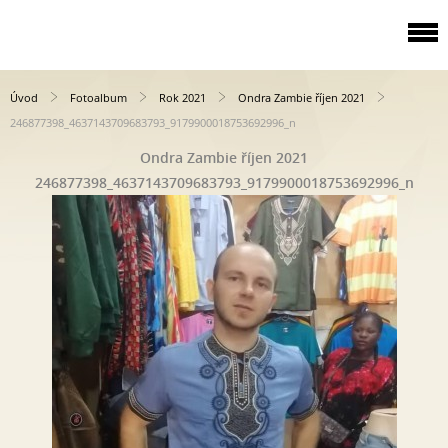
Úvod
Fotoalbum
Rok 2021
Ondra Zambie říjen 2021
246877398_4637143709683793_9179900018753692996_n
Ondra Zambie říjen 2021
246877398_4637143709683793_9179900018753692996_n