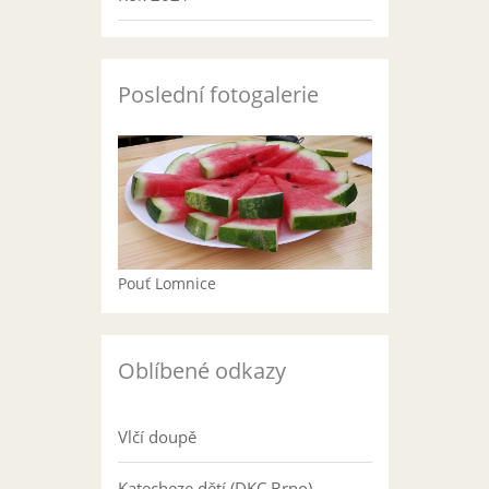
Poslední fotogalerie
Pouť Lomnice
Oblíbené odkazy
Vlčí doupě
Katecheze dětí (DKC Brno)