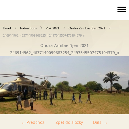
Úvod
Fotoalbum
Rok 2021
Ondra Zambie říjen 2021
246914962_4637149099683254_2497545507475194379_n
Ondra Zambie říjen 2021
246914962_4637149099683254_2497545507475194379_n
← Předchozí
Zpět do složky
Další →