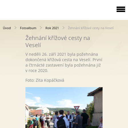
Úvod
Fotoalbum
Rok 2021
Žehnání křížové cesty na Veselí
Žehnání křížové cesty na
Veselí
V neděli 26. září 2021 byla požehnána
dokončená křížová cesta na Veselí. První
a čtrnácté zastavení byla požehnána již
v roce 2020.
Foto: Zita Kopáčková