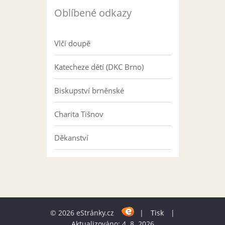
Oblíbené odkazy
Vlčí doupě
Katecheze dětí (DKC Brno)
Biskupství brněnské
Charita Tišnov
Děkanství
© 2026 eStránky.cz
|
Tisk
|
Aktualizováno: 4. 8. 2026