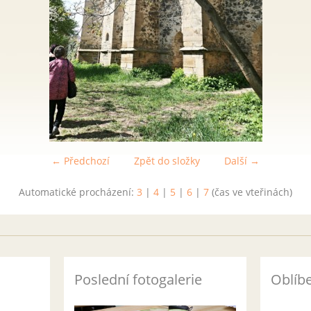
← Předchozí
Zpět do složky
Další →
Automatické procházení:
3
|
4
|
5
|
6
|
7
(čas ve vteřinách)
Poslední fotogalerie
Oblíb