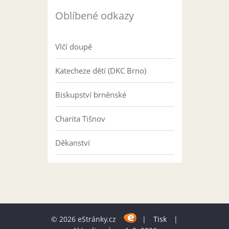
Oblíbené odkazy
Vlčí doupě
Katecheze dětí (DKC Brno)
Biskupství brněnské
Charita Tišnov
Děkanství
© 2026 eStránky.cz
|
Tisk
|