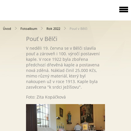
Úvod
Fotoalbum
Rok 2022
Pouť v Bělči
Pouť v Bělči
V neděli 19. června se v Bělči slavila
pouť a zároveň i 100. výročí postavení
kaple. V roce 1922 byla zbořena
předchozí dřevěná kaple a postavena
nová zděná. Náklad činil 25.000 Kčs,
mimo různý materiál, který byl
nakoupen už v roce 1913. Kaple byla
zasvěcena "k srdci Ježíšovu".
Foto: Zita Kopáčková