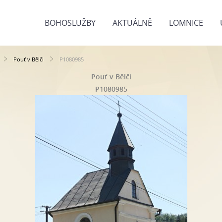
BOHOSLUŽBY
AKTUÁLNĚ
LOMNICE
Pouť v Bělči
P1080985
Pouť v Bělči
P1080985