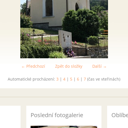
← Předchozí
Zpět do složky
Další →
Automatické procházení:
3
|
4
|
5
|
6
|
7
(čas ve vteřinách)
Poslední fotogalerie
Oblíb