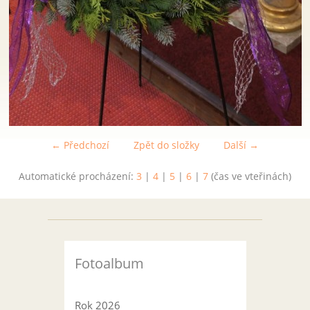
← Předchozí
Zpět do složky
Další →
Automatické procházení:
3
|
4
|
5
|
6
|
7
(čas ve vteřinách)
Fotoalbum
Rok 2026