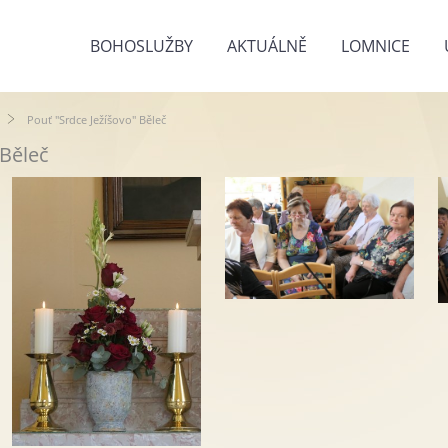
BOHOSLUŽBY
AKTUÁLNĚ
LOMNICE
Pouť "Srdce Ježíšovo" Běleč
 Běleč