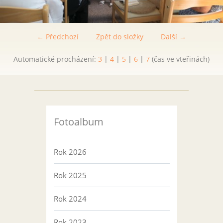
← Předchozí
Zpět do složky
Další →
Automatické procházení:
3
|
4
|
5
|
6
|
7
(čas ve vteřinách)
Fotoalbum
Rok 2026
Rok 2025
Rok 2024
Rok 2023