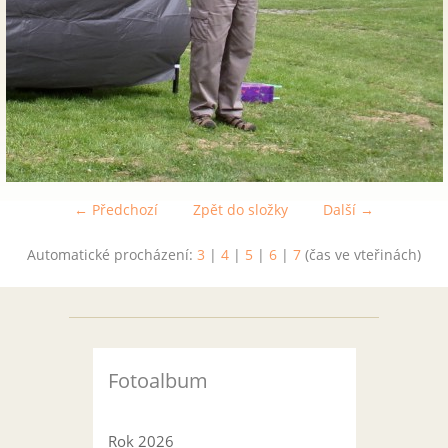
← Předchozí
Zpět do složky
Další →
Automatické procházení:
3
|
4
|
5
|
6
|
7
(čas ve vteřinách)
Fotoalbum
Rok 2026