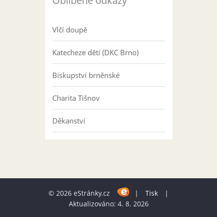
Oblíbené odkazy
Vlčí doupě
Katecheze dětí (DKC Brno)
Biskupství brněnské
Charita Tišnov
Děkanství
© 2026 eStránky.cz
|
Tisk
|
Aktualizováno: 4. 8. 2026