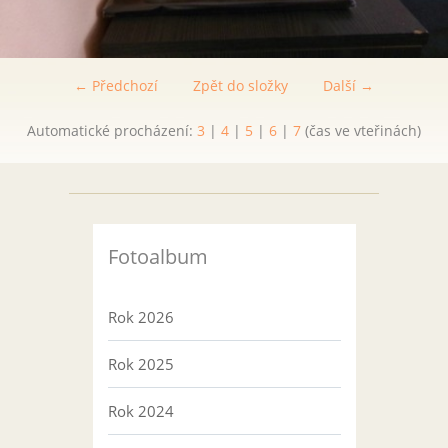
← Předchozí
Zpět do složky
Další →
Automatické procházení:
3
|
4
|
5
|
6
|
7
(čas ve vteřinách)
Fotoalbum
Rok 2026
Rok 2025
Rok 2024