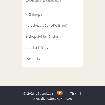
Oblíbené odkazy
Vlčí doupě
Katecheze dětí (DKC Brno)
Biskupství brněnské
Charita Tišnov
Děkanství
© 2026 eStránky.cz
|
Tisk
|
Aktualizováno: 4. 8. 2026