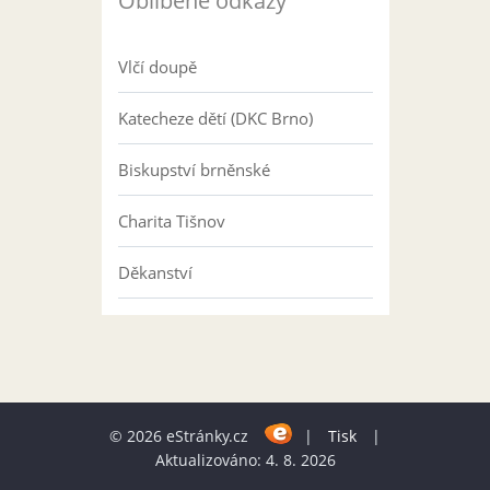
Oblíbené odkazy
Vlčí doupě
Katecheze dětí (DKC Brno)
Biskupství brněnské
Charita Tišnov
Děkanství
© 2026 eStránky.cz
|
Tisk
|
Aktualizováno: 4. 8. 2026