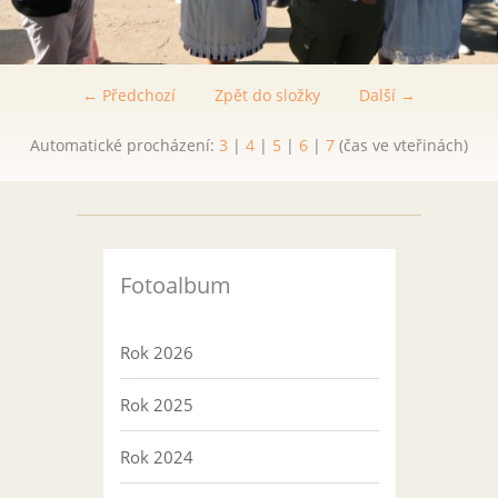
← Předchozí
Zpět do složky
Další →
Automatické procházení:
3
|
4
|
5
|
6
|
7
(čas ve vteřinách)
Fotoalbum
Rok 2026
Rok 2025
Rok 2024